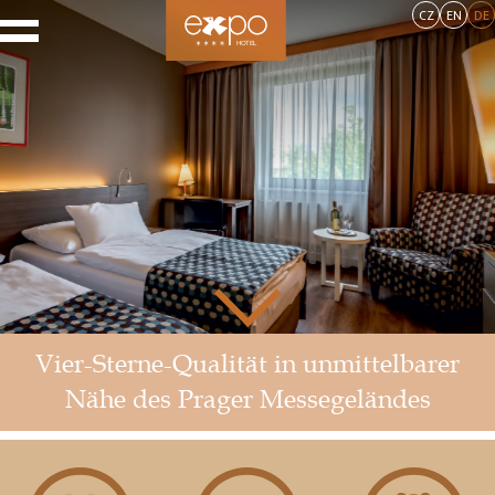
CZ
EN
DE
Vier-Sterne-Qualität in unmittelbarer
Nähe des Prager Messegeländes