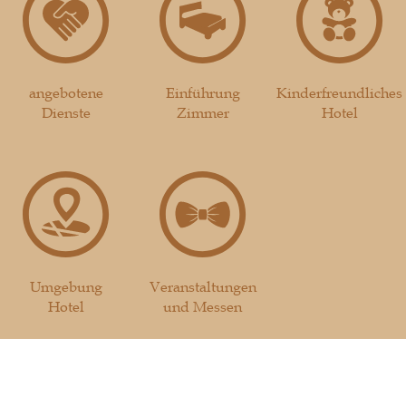
angebotene
Einführung
Kinderfreundliches
Dienste
Zimmer
Hotel
Umgebung
Veranstaltungen
Hotel
und Messen