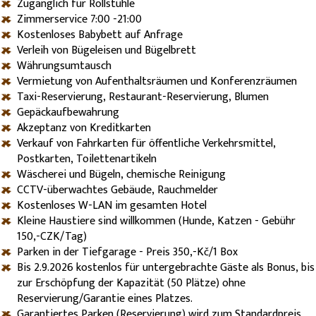
Zugänglich für Rollstühle
Zimmerservice 7:00 -21:00
Kostenloses Babybett auf Anfrage
Verleih von Bügeleisen und Bügelbrett
Währungsumtausch
Vermietung von Aufenthaltsräumen und Konferenzräumen
Taxi-Reservierung, Restaurant-Reservierung, Blumen
Gepäckaufbewahrung
Akzeptanz von Kreditkarten
Verkauf von Fahrkarten für öffentliche Verkehrsmittel,
Postkarten, Toilettenartikeln
Wäscherei und Bügeln, chemische Reinigung
CCTV-überwachtes Gebäude, Rauchmelder
Kostenloses W-LAN im gesamten Hotel
Kleine Haustiere sind willkommen (Hunde, Katzen - Gebühr
150,-CZK/Tag)
Parken in der Tiefgarage - Preis 350,-Kč/1 Box
Bis 2.9.2026 kostenlos für untergebrachte Gäste als Bonus, bis
zur Erschöpfung der Kapazität (50 Plätze) ohne
Reservierung/Garantie eines Platzes.
Garantiertes Parken (Reservierung) wird zum Standardpreis