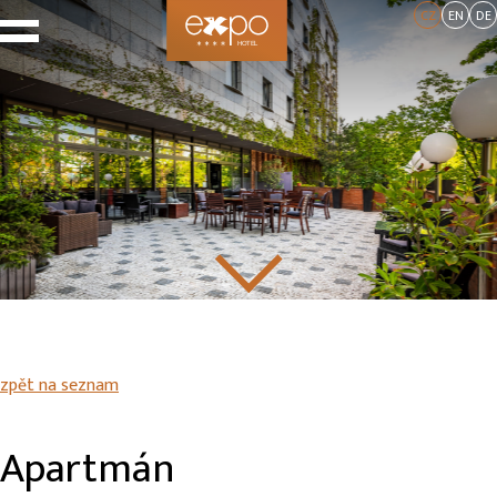
CZ
EN
DE
zpět na seznam
Apartmán